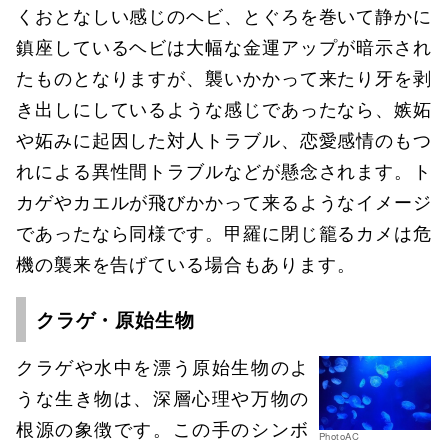
くおとなしい感じのヘビ、とぐろを巻いて静かに
鎮座しているヘビは大幅な金運アップが暗示され
たものとなりますが、襲いかかって来たり牙を剥
き出しにしているような感じであったなら、嫉妬
や妬みに起因した対人トラブル、恋愛感情のもつ
れによる異性間トラブルなどが懸念されます。ト
カゲやカエルが飛びかかって来るようなイメージ
であったなら同様です。甲羅に閉じ籠るカメは危
機の襲来を告げている場合もあります。
クラゲ・原始生物
クラゲや水中を漂う原始生物のよ
うな生き物は、深層心理や万物の
根源の象徴です。この手のシンボ
PhotoAC