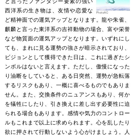
と言ったファンタジー要素の強い
西洋系の生き物は、友情や恋愛な
PhotoAC
ど精神面での運気アップとなります。龍や朱雀、
麒麟と言った東洋系の吉祥動物の場合、富や栄誉
など物質面の運気アップとなります。いずれにし
ても、まれに見る運勢の強さが暗示されており、
ビジョンとして獲得できた日は、これに過ぎたシ
ンボルはないと言えます。ただし、傲慢になった
り油断をしていると、ある日突然、運勢が急転落
するリスクもあり、一概に喜べるものでもありま
せん。また、交換条件のニュアンスもあり、何か
を犠牲にしたり、引き換えに差し出す必要性に迫
られる場合もあります。感情や気力のコントロー
ルもこれまで以上に求められます。心を乱したり
欲に押されて行動しないよう心がけましょう。人