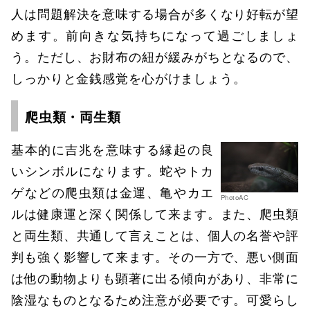
人は問題解決を意味する場合が多くなり好転が望
めます。前向きな気持ちになって過ごしましょ
う。ただし、お財布の紐が緩みがちとなるので、
しっかりと金銭感覚を心がけましょう。
爬虫類・両生類
基本的に吉兆を意味する縁起の良
いシンボルになります。蛇やトカ
ゲなどの爬虫類は金運、亀やカエ
PhotoAC
ルは健康運と深く関係して来ます。また、爬虫類
と両生類、共通して言えことは、個人の名誉や評
判も強く影響して来ます。その一方で、悪い側面
は他の動物よりも顕著に出る傾向があり、非常に
陰湿なものとなるため注意が必要です。可愛らし