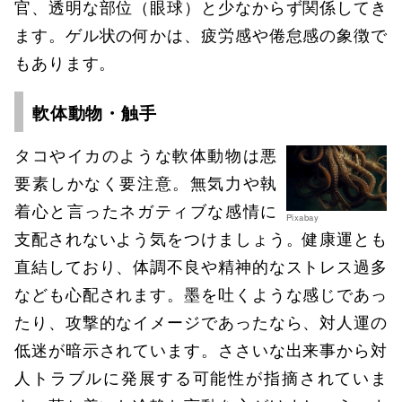
官、透明な部位（眼球）と少なからず関係してき
ます。ゲル状の何かは、疲労感や倦怠感の象徴で
もあります。
軟体動物・触手
タコやイカのような軟体動物は悪
要素しかなく要注意。無気力や執
着心と言ったネガティブな感情に
Pixabay
支配されないよう気をつけましょう。健康運とも
直結しており、体調不良や精神的なストレス過多
なども心配されます。墨を吐くような感じであっ
たり、攻撃的なイメージであったなら、対人運の
低迷が暗示されています。ささいな出来事から対
人トラブルに発展する可能性が指摘されていま