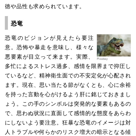
徳や品性も求められています。
恐竜
恐竜のビジョンが見えたら要注
意。恐怖や暴走を意味し、様々な
悪要素が目立って来ます。実際、
Pixabay
多忙によるストレス過多、感情を限界まで抑圧し
ているなど、精神衛生面での不安定化が心配され
ます。現在、思い当たる節がなくとも、心に余裕
を持った言動を心がけるよう肝に銘じておきまし
ょう。この手のシンボルは突発的な要素もあるの
で、思わぬ状況に直面して感情的な態度をあらわ
にしないよう要注意。狂暴な恐竜のイメージは対
人トラブルや何らかのリスク増大の暗示となる傾