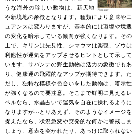
うな海外の珍しい動物は、新天地
Pixabay
や新境地の象徴となります。種類により意味やニ
ュアンスは変わりますが、基本的には環境や境遇
の変化を暗示している傾向が強くなります。その
上で、キリンは先見性、シマウマは楽観、ゾウは
利他性が運気をアップさせるヒントとして示して
います。サバンナの野生動物は活力の象徴でもあ
り、健康運の飛躍的なアップが期待できます。た
だし、独特な模様や色合いをした動物は、暗示性
が強くなるので要注意。そこまで鮮明に見えるレ
ベルなら、水晶占いで運気を自在に操れるように
なりますが⋯とりあえず、そのようなイメージを
捉えたなら、状況急変や突発的な何かに警戒しま
しょう。意表を突かれたり、あっけに取られない