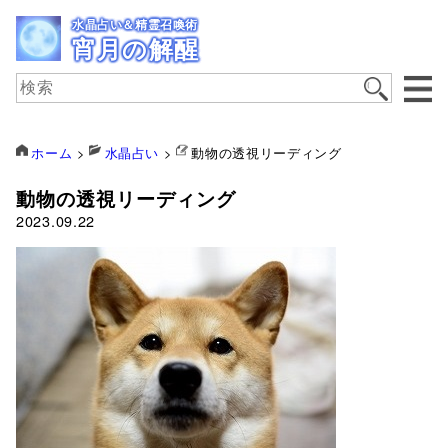
水晶占い＆精霊召喚術
宵月の解醒
ホーム
>
水晶占い
>
動物の透視リーディング
動物の透視リーディング
2023.09.22