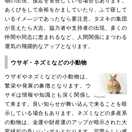
物の出現、接近を警告している場合もあります。
あくびをして余裕をかましていたり、ふて寝して
いるイメ―ジであったなら要注意。タヌキの集団
が見えたら大吉。協力者や支持者の出現、多くの
仲間や同志に恵まれるなど、人間関係にまつわる
運気の飛躍的なアップとなります。
ウサギ・ネズミなどの小動物
ウザギやネズミなどの小動物は、
繁栄や発展の象徴となります。ウ
サギは情報や知識とも深く関係し
PhotoAC
て来ます。良い知らせが舞い込んで来ることを暗
示している場合もあります。ネズミなどの多産系
の動物は、金運や財産運のアップが暗示された大
変縁起の良いシンボルとなります。可愛らしい感